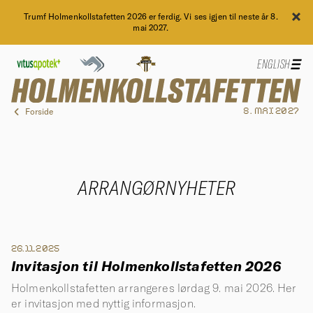
Trumf Holmenkollstafetten 2026 er ferdig. Vi ses igjen til neste år 8.
mai 2027.
ENGLISH
Forside
8. MAI 2027
ARRANGØRNYHETER
26.11.2025
Invitasjon til Holmenkollstafetten 2026
Holmenkollstafetten arrangeres lørdag 9. mai 2026. Her
er invitasjon med nyttig informasjon.