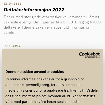
28.04.2022
Deltakerinformasjon 2022
Det er med stor glede at vi ønsker velkommen til vårens
vakreste eventyr. Det ligger an til å bli 3000 lag og 45000
deltakere. I denne saken er nødvendig informasjon
samlet.
29.03.2022
Lagene med flest deltagere 2019
Var din bedrift et av lagene med flest deltagere i 2019?
Med 104 påmeldte lag var Norges Gruppen bedriften
med desidert flest påmeldinger i 2019.
Denne nettsiden anvender cookies
Vi bruker informasjonskapsler for å gi innhold og
28.03.2022
annonser et personlig preg, for å levere sosiale
After run med "Utendørs" i St.
mediefunksjoner og for å analysere trafikken vår. Vi deler
Hanshaugen park
dessuten informasjon om hvordan du bruker nettstedet
Bli med på sommerfest før, under og etter stafetten på
vårt, med partnerne våre innen sosiale medier,