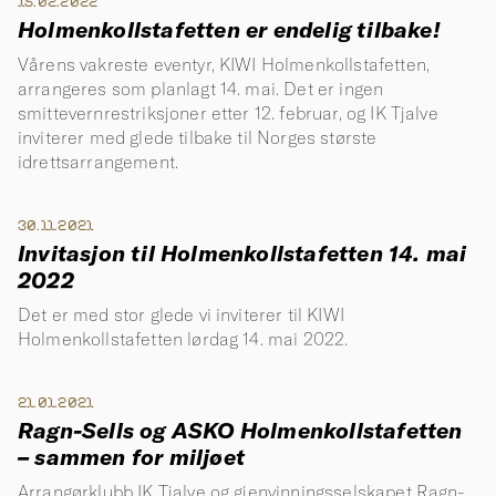
15.02.2022
Holmenkollstafetten er endelig tilbake!
Vårens vakreste eventyr, KIWI Holmenkollstafetten,
arrangeres som planlagt 14. mai. Det er ingen
smittevernrestriksjoner etter 12. februar, og IK Tjalve
inviterer med glede tilbake til Norges største
idrettsarrangement.
30.11.2021
Invitasjon til Holmenkollstafetten 14. mai
2022
Det er med stor glede vi inviterer til KIWI
Holmenkollstafetten lørdag 14. mai 2022.
21.01.2021
Ragn-Sells og ASKO Holmenkollstafetten
– sammen for miljøet
Arrangørklubb IK Tjalve og gjenvinningsselskapet Ragn-