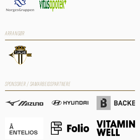
ARRANGØR
SPONSORER / SAMARBEIDSPARTNERE