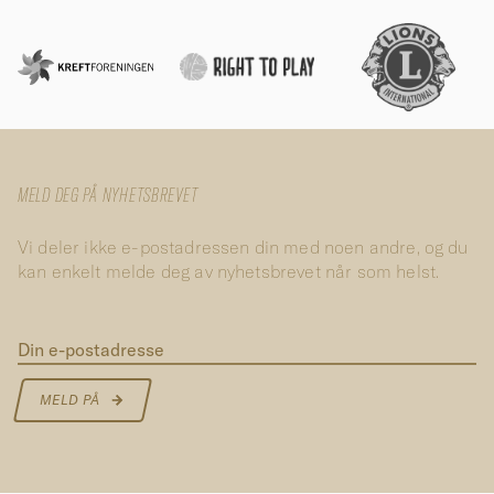
MELD DEG PÅ NYHETSBREVET
Vi deler ikke e-postadressen din med noen andre, og du
kan enkelt melde deg av nyhetsbrevet når som helst.
Din e-postadresse
MELD PÅ