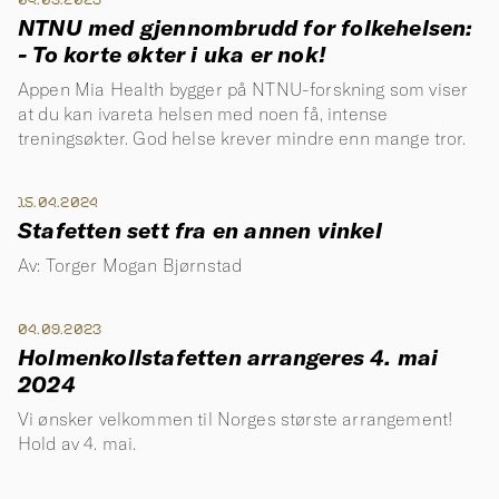
04.03.2025
NTNU med gjennombrudd for folkehelsen:
- To korte økter i uka er nok!
Appen Mia Health bygger på NTNU-forskning som viser
at du kan ivareta helsen med noen få, intense
treningsøkter. God helse krever mindre enn mange tror.
15.04.2024
Stafetten sett fra en annen vinkel
Av: Torger Mogan Bjørnstad
04.09.2023
Holmenkollstafetten arrangeres 4. mai
2024
Vi ønsker velkommen til Norges største arrangement!
Hold av 4. mai.