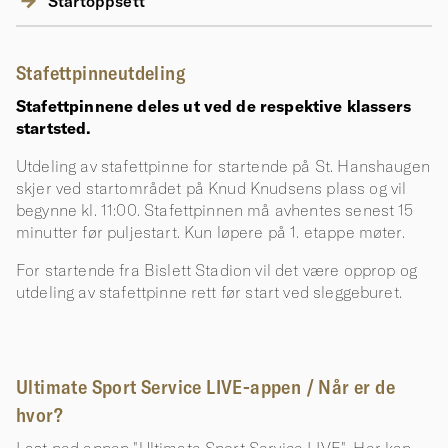
Startoppsett
Stafettpinneutdeling
Stafettpinnene deles ut ved de respektive klassers
startsted.
Utdeling av stafettpinne for startende på St. Hanshaugen
skjer ved startområdet på Knud Knudsens plass og vil
begynne kl. 11:00. Stafettpinnen må avhentes senest 15
minutter før puljestart. Kun løpere på 1. etappe møter.
For startende fra Bislett Stadion vil det være opprop og
utdeling av stafettpinne rett før start ved sleggeburet.
Ultimate Sport Service LIVE-appen / Når er de
hvor?
Last ned appen "Ultimate Sport Service LIVE". Her kan