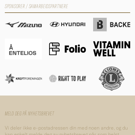
SPONSORER / SAMARBEIDSPARTNERE
MELD DEG PÅ NYHETSBREVET
Vi deler ikke e-postadressen din med noen andre, og du
kan enkelt melde deg av nyhetsbrevet når som helst.