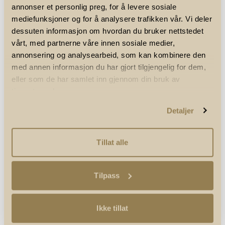
vei til etappen.
annonser et personlig preg, for å levere sosiale
mediefunksjoner og for å analysere trafikken vår. Vi deler
Det foretas arbeider på t-banenettverket, og 10. mai vil
dessuten informasjon om hvordan du bruker nettstedet
Bærums-banene 2 og 3 ha endestopp på Borgen
vårt, med partnerne våre innen sosiale medier,
stasjon. Det vil også føre til færre tog gjennom sentrum.
annonsering og analysearbeid, som kan kombinere den
Under følger en liste over anbefalt transport til etapper
med annen informasjon du har gjort tilgjengelig for dem,
litt lengre ut i løypa:
eller som de har samlet inn gjennom din bruk av
tjenestene deres.
7. etappe: T-bane nr. 1 Frognerseteren til Slemdal
Stasjon.
Detaljer
8. etappe: T-bane nr. 1 Frognerseteren til Besserud
Stasjon.
Tillat alle
9. etappe: T-bane nr. 1 Frognerseteren til Slemdal
Stasjon.
10. etappe: T-bane nr. 2 Østerås eller T-bane nr. 3
Tilpass
Kolsås til Makrellbekken stasjon fra Borgen Stasjon
(OBS!: T-bane 2 og 3 har startstasjon på Borgen. De
går ikke fra Majorstuen stasjon).
Ikke tillat