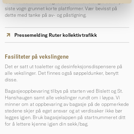
OBS!: T-bane nr. 1 Frognerseteren har stengte dører på
siste vogn grunnet korte plattformer. Vær bevisst på
dette med tanke på av- og påstigning.
Pressemelding Ruter kollektivtrafikk
Fasiliteter på vekslingene
Det er satt ut toaletter og desinfeksjonsdispensere på
alle vekslinger. Det finnes også søppeldunker, benytt
disse.
Bagasjeoppbevaring tilbys på starten ved Bislett og St.
Hanshaugen samt alle vekslinger rundt om i løypa. Vi
minner om at oppbevaring av bagasje på de oppmerkede
stedene skjer på eget ansvar og at verdisaker ikke bør
legges igjen. Bruk bagasjelappen på startnummeret ditt
for å lettere kjenne igjen din sekk/bag.