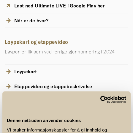
Last ned Ultimate LIVE i Google Play her
Når er de hvor?
Løypekart og etappevideo
Løypen er lik som ved forrige gjennomføring i 2024.
Løypekart
Etappevideo og etappebeskrivelse
Hvordan komme seg til de forskjellige etappene?
Etappene som ligger nærmest Bislett, 1.-6. og 11.-15., vil
Denne nettsiden anvender cookies
det være enklest å gå eller jogge til. Alle som kan, bør
Vi bruker informasjonskapsler for å gi innhold og
unngå å bruke T-banen, og heller ta sin oppvarming på