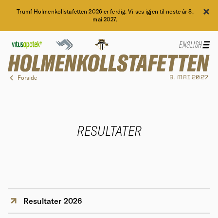
Trumf Holmenkollstafetten 2026 er ferdig. Vi ses igjen til neste år 8.
mai 2027.
ENGLISH
Forside
8. MAI 2027
RESULTATER
Resultater 2026