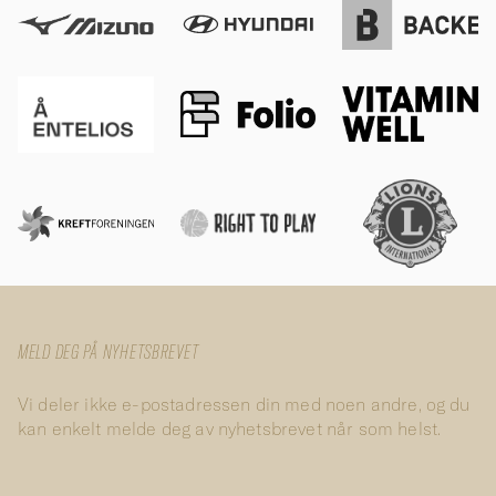
MELD DEG PÅ NYHETSBREVET
Vi deler ikke e-postadressen din med noen andre, og du
kan enkelt melde deg av nyhetsbrevet når som helst.