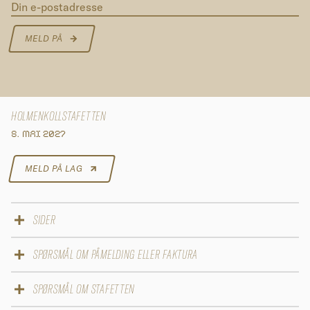
Din e-postadresse
MELD PÅ
HOLMENKOLLSTAFETTEN
8. MAI 2027
MELD PÅ LAG
SIDER
Påmelding 2027
SPØRSMÅL OM PÅMELDING ELLER FAKTURA
Løypekart
Deltakere
E-post
SPØRSMÅL OM STAFETTEN
Resultater
mail@ultimate.dk