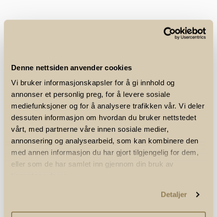
GENERALSPONSOR / TITTELSPONSOR
Denne nettsiden anvender cookies
Vi bruker informasjonskapsler for å gi innhold og
annonser et personlig preg, for å levere sosiale
mediefunksjoner og for å analysere trafikken vår. Vi deler
ARRANGØR
dessuten informasjon om hvordan du bruker nettstedet
vårt, med partnerne våre innen sosiale medier,
annonsering og analysearbeid, som kan kombinere den
med annen informasjon du har gjort tilgjengelig for dem,
eller som de har samlet inn gjennom din bruk av
tjenestene deres.
SPONSORER / SAMARBEIDSPARTNERE
Detaljer