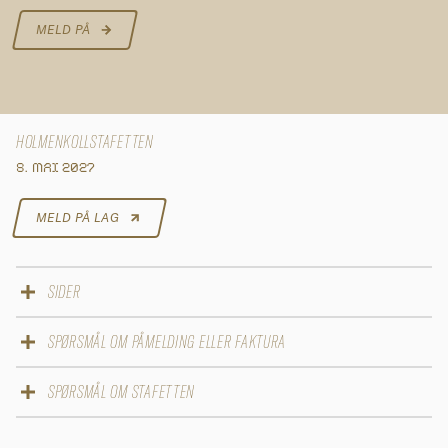
MELD PÅ
HOLMENKOLLSTAFETTEN
8. MAI 2027
MELD PÅ LAG
SIDER
Påmelding 2027
SPØRSMÅL OM PÅMELDING ELLER FAKTURA
Løypekart
Deltakere
E-post
SPØRSMÅL OM STAFETTEN
Resultater
mail@ultimate.dk
Inspirasjon
E-post