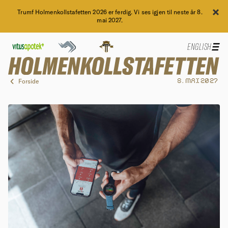
Trumf Holmenkollstafetten 2026 er ferdig. Vi ses igjen til neste år 8.
mai 2027.
ENGLISH
Forside
8. MAI 2027