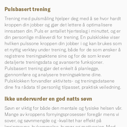
Pulsbasert trening
Trening med pulsmåling hjelper deg med å se hvor hardt
kroppen din jobber og gjør det lettere å optimalisere
innsatsen din. Puls er antallet hjerteslag i minuttet, og er
din personlige måleverdi for trening. En pulsklokke viser
hvilken pulssone kroppen din jobber i og kan brukes som
et nyttig verktøy under trening, både for de som ønsker å
registrere treningsøktene sine og for de som krever
detaljerte treningsdata og avanserte funksjoner.
Pulsbasert trening gjør det enkelt å planlegge,
gjennomføre og analysere treningsøktene dine.
Pulsklokken forvandler aktivitets- og treningsdataene
dine fra rådata til personlig tilpasset, praktisk veiledning.
Ikke undervurder en god natts søvn
Søvn er viktig for både den mentale og fysiske helsen vår.
Mange av kroppens fornyingsprosesser foregår mens vi
sover, og søvnmengde og -kvalitet har effekt på
læringsevne, hukommelse, humør og motivasjon. Med