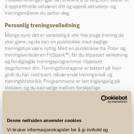
å opprettholde velværet ditt og oppnå aktivitets- og
treningsmålene du setter deg.
Personlig treningsveiledning
Mange syns det er vanskelig å vite hva slags trening de
skal gjøre, og da kan en pulsklokke med daglige
treningstips være nyttig. Med en pulsklokke fra Polar og
treningsveilederen FitSpark™, får du tilpasset veiledning
og ferdiglagde treningsprogrammer tilpasset
dagsformen din. Treningsforslagene er basert på hvor
godt du har restituert, nåværende treningsnivå og
treningshistorikk. Programmene er lett tilgjengelig på
klokken, og du kan velge mellom forskjellige
treningsprogrammer hver dag.
Personlig treningsveiledning fra Polar
Denne nettsiden anvender cookies
Publisert
18.04.2023
Vi bruker informasjonskapsler for å gi innhold og