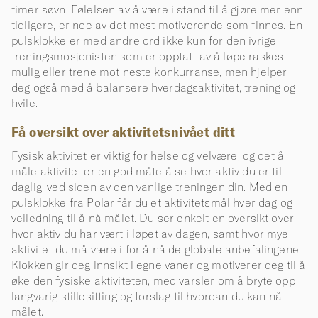
timer søvn. Følelsen av å være i stand til å gjøre mer enn
tidligere, er noe av det mest motiverende som finnes. En
pulsklokke er med andre ord ikke kun for den ivrige
treningsmosjonisten som er opptatt av å løpe raskest
mulig eller trene mot neste konkurranse, men hjelper
deg også med å balansere hverdagsaktivitet, trening og
hvile.
Få oversikt over aktivitetsnivået ditt
Fysisk aktivitet er viktig for helse og velvære, og det å
måle aktivitet er en god måte å se hvor aktiv du er til
daglig, ved siden av den vanlige treningen din. Med en
pulsklokke fra Polar får du et aktivitetsmål hver dag og
veiledning til å nå målet. Du ser enkelt en oversikt over
hvor aktiv du har vært i løpet av dagen, samt hvor mye
aktivitet du må være i for å nå de globale anbefalingene.
Klokken gir deg innsikt i egne vaner og motiverer deg til å
øke den fysiske aktiviteten, med varsler om å bryte opp
langvarig stillesitting og forslag til hvordan du kan nå
målet.