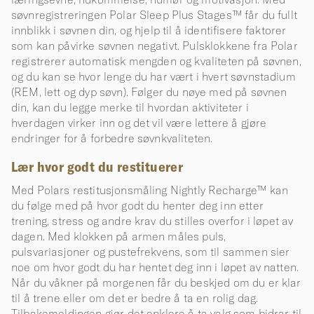
søvnregistreringen Polar Sleep Plus Stages™ får du fullt
innblikk i søvnen din, og hjelp til å identifisere faktorer
som kan påvirke søvnen negativt. Pulsklokkene fra Polar
registrerer automatisk mengden og kvaliteten på søvnen,
og du kan se hvor lenge du har vært i hvert søvnstadium
(REM, lett og dyp søvn). Følger du nøye med på søvnen
din, kan du legge merke til hvordan aktiviteter i
hverdagen virker inn og det vil være lettere å gjøre
endringer for å forbedre søvnkvaliteten.
Lær hvor godt du restituerer
Med Polars restitusjonsmåling Nightly Recharge™ kan
du følge med på hvor godt du henter deg inn etter
trening, stress og andre krav du stilles overfor i løpet av
dagen. Med klokken på armen måles puls,
pulsvariasjoner og pustefrekvens, som til sammen sier
noe om hvor godt du har hentet deg inn i løpet av natten.
Når du våkner på morgenen får du beskjed om du er klar
til å trene eller om det er bedre å ta en rolig dag.
Tilbakemeldingen gjør det enklere å ta valg som bidrar til