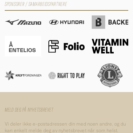
SPONSORER / SAMARBEIDSPARTNERE
MELD DEG PÅ NYHETSBREVET
Vi deler ikke e-postadressen din med noen andre, og du
kan enkelt melde deg av nyhetsbrevet når som helst.