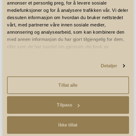
Sist endret
annonser et personlig preg, for å levere sosiale
28.03.2023
mediefunksjoner og for å analysere trafikken vår. Vi deler
Tekst
dessuten informasjon om hvordan du bruker nettstedet
IK Tjalve
vårt, med partnerne våre innen sosiale medier,
Foto
Polar
annonsering og analysearbeid, som kan kombinere den
med annen informasjon du har gjort tilgjengelig for dem,
eller som de har samlet inn gjennom din bruk av
RELATERTE ARTIKLER
tjenestene deres.
Detaljer
Tillat alle
Tilpass
Ikke tillat