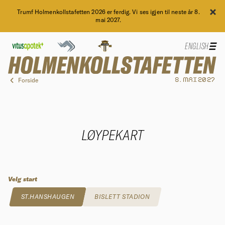
Trumf Holmenkollstafetten 2026 er ferdig. Vi ses igjen til neste år 8.
mai 2027.
ENGLISH
Forside
8. MAI 2027
LØYPEKART
Velg start
ST.HANSHAUGEN
BISLETT STADION