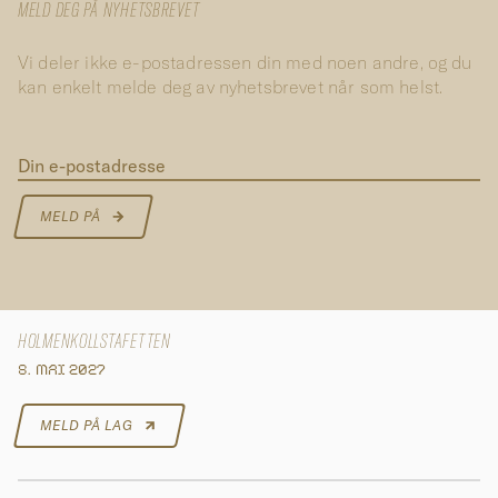
MELD DEG PÅ NYHETSBREVET
Vi deler ikke e-postadressen din med noen andre, og du
kan enkelt melde deg av nyhetsbrevet når som helst.
Din e-postadresse
MELD PÅ
HOLMENKOLLSTAFETTEN
8. MAI 2027
MELD PÅ LAG