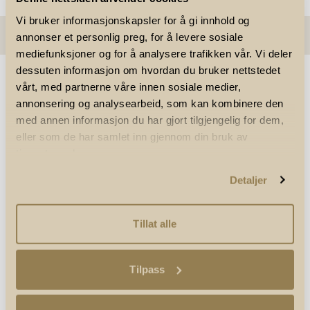
Slemdal
ADKOMST
VEKSLING
START
DISTANSE
PROFIL
Vi bruker informasjonskapsler for å gi innhold og
Arno Bergs plass
Arno Bergs plass
710
Flat
Majorstuen
Etappe
15
annonser et personlig preg, for å levere sosiale
Borgen
ADKOMST
VEKSLING
START
DISTANSE
PROFIL
mediefunksjoner og for å analysere trafikken vår. Vi deler
Gå eller jogg fra Bislett
Camilla Collets vei
Camilla Collets vei
535
Flat
Majorstuen
dessuten informasjon om hvordan du bruker nettstedet
Gå eller jogg fra Bislett
vårt, med partnerne våre innen sosiale medier,
ADKOMST
VEKSLING
START
Løypekart-i-2026.pdf
Bislettgata
Bislettgata
Majorstuen
annonsering og analysearbeid, som kan kombinere den
Gå eller jogg fra Bislett
med annen informasjon du har gjort tilgjengelig for dem,
ADKOMST
VEKSLING
eller som de har samlet inn gjennom din bruk av
Mål
Nationaltheatret
tjenestene deres.
GENERALSPONSOR / TITTELSPONSOR
Gå eller jogg fra Bislett
ADKOMST
Detaljer
Nationaltheatret
Majorstuen
Gå eller jogg fra Bislett
Tillat alle
ARRANGØR
Tilpass