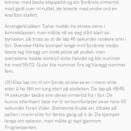
kvinner med beste etappetid og slo fjorårets vinnertid
med godt over minuttet, de leverte med andre ord en
knallbra stafett.
Arrangørklubben Tjalve hadde tre strake seire i
kvinneklassen, men måtte nå se seg slått klart av
byrivalen, på tross av at de løp 46 sekunder raskere enn i
fjor. Svenske Hälle kjempet lenge mot fjorårets tredje
beste lag Varegg om siste plass på podiet, men
svenskene hadde kontroll siste halvdel og ble nummer
tre med 59:02. Gular ble nummer fire og Varegg nummer
fem.
Ull/Kisa løp inn til sin fjerde strake seier i menn elite
etter å ha fått en tung start på stafetten. De løp på 48:45,
14 sekunder bedre enn deres vinnertid fra i fjor. De
kunne etterhvert løpe inn til en komfortabel seier hele 43
sekunder foran Vidar. Sistnevnte klubb var tilbake på
pallen i menn elite for første gang på ti år. De kjempet
lenge om seieren, men måtte gi tapt gjennom
Frognerparken.