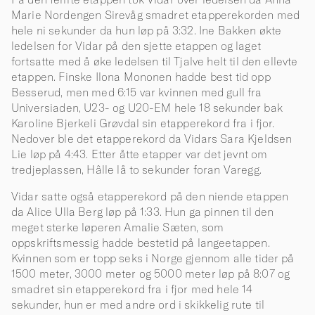
Marie Nordengen Sirevåg smadret etapperekorden med
hele ni sekunder da hun løp på 3:32. Ine Bakken økte
ledelsen for Vidar på den sjette etappen og laget
fortsatte med å øke ledelsen til Tjalve helt til den ellevte
etappen. Finske Ilona Mononen hadde best tid opp
Besserud, men med 6:15 var kvinnen med gull fra
Universiaden, U23- og U20-EM hele 18 sekunder bak
Karoline Bjerkeli Grøvdal sin etapperekord fra i fjor.
Nedover ble det etapperekord da Vidars Sara Kjeldsen
Lie løp på 4:43. Etter åtte etapper var det jevnt om
tredjeplassen, Hâlle lå to sekunder foran Varegg.
Vidar satte også etapperekord på den niende etappen
da Alice Ulla Berg løp på 1:33. Hun ga pinnen til den
meget sterke løperen Amalie Sæten, som
oppskriftsmessig hadde bestetid på langeetappen.
Kvinnen som er topp seks i Norge gjennom alle tider på
1500 meter, 3000 meter og 5000 meter løp på 8:07 og
smadret sin etapperekord fra i fjor med hele 14
sekunder, hun er med andre ord i skikkelig rute til