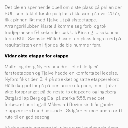
Det ble en spennende duell om siste plass på pallen der
BUL, som jaktet første pallplass i klassen på over 20 år,
fikk pinnen likt med Tjalve ut på sisteetappe.
Arrangørklubben klarte å komme seg forbi og tok
tredjeplassen 54 sekunder bak Ull/Kisa og to sekunder
foran BUL. Svenske Hälle havnet en plass lengre ned på
resultatlisten enn i fjor da de ble nummer fem.
Vidar økte etappe for etappe
Malin Ingeborg Nyfors smadret feltet tidlig på
førsteetappen og Tjalve hadde en komfortabel ledelse.
Nyfors fikk tiden 3:14 på strekket og satte etapperekord.
Hälle kappet innpå på den andre etappen, men Tjalve
økte forspranget på de neste to etappene og Ingeborg
Østgård løp Berg og Dal på sterke 5:55, med det
forbedret hun Ingvill Måkestad Bovim sin ti år gamle
etapperekord med sekundet, Østgård er med andre ord i
rute til en god sesong.
På den femte etappen tok Vidar over ledelsen da Anna