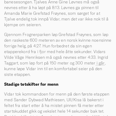
banesesongen. Tjalves Anne Gine Løvnes må også
nevnes etter å ha løpt på 8:13. Løvnes ga pinnen til
Amanda Marie Grefstad Frøynes, som sørget for at
Tjalve endelig tok innpå Vidar, men det var ikke nok til å
kjempe om seieren.
Gjennom Frognerparken løp Grefstad Frøynes, som løp
den raskeste 600 meteren av en norsk kvinne noensinne
forrige helg, på 4:27. Hun forbedret da sin egen
etapperekord fra i fjor med hele åtte sekunder. Vidars
Vilde Våge Henriksen må også nevnes etter 4:33. Ingrid
Taggart, som løp fort på 150 meter og 300 meter
i går
,
kunne løpe Vidar inn til en komfortabel seier på den
siste etappen.
Stadige tetskifter for menn
Vidar tok kommandoen for menn på den første etappen
med Sander Dybwad Mathiesen, Ull/Kisa lå bakerst i
feltet fra start etter å ha mistet pinnen få meter etter
startskuddet gikk og vekslet hele 14 sekunder bak tet.