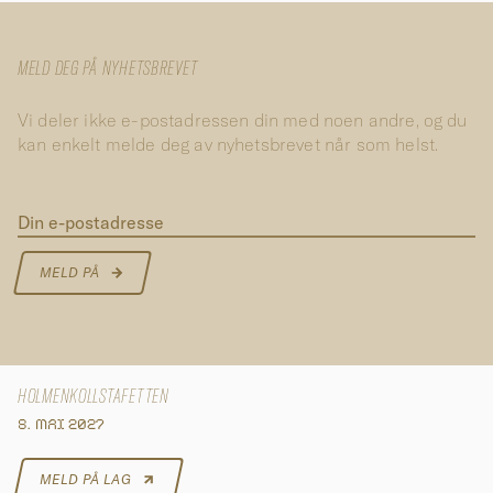
MELD DEG PÅ NYHETSBREVET
Vi deler ikke e-postadressen din med noen andre, og du
kan enkelt melde deg av nyhetsbrevet når som helst.
Din e-postadresse
MELD PÅ
HOLMENKOLLSTAFETTEN
8. MAI 2027
MELD PÅ LAG