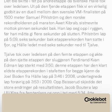
Det ble skifte i tet på andreetappe da svenske Hälle tok
over ledelsen. Ut på den fjerde etappen fikk vi en virkelig
godbit av en duell mellom den svenske VM-finalisten på
1500 meter Samuel Pihlström og den norske
rekordholderen på maraton Awet Kibrab, sistnevnte
mottok pinnen sekundet bak. Han løp seg opp i ryggen,
før han måtte gi flere sekunder på slutten. Pihlström løp
på 5:09, seks sekunder bak etapperekorden han satte i
fjor, og Hälle ledet med seks sekunder ned til Tjalve.
Tjalve tok over ledelsen på den femte etappen og økte
på den sjette etappen der sluggeren Ferdinand Kvan
Edman løp sterkt med 3:50, denne etappen har den klart
eldste etapperekorden i stafetten for begge kjønn da
Joel Boden fra Hälle løp på 3:46 i 2008, undertegnede
løp forøvrig på 3:53 i 2009. Opp Besserud skjedde det
store endringer på resultatlisten, Jacob Boutera løp
Ull/Kisa fra femteplass og opp i tet med 5:34, åtte
sekunder bak etapperekorden han satte i fjor. Senay
Fissehatsion hadde ikke dagen og løp Tjalve ut av
seierskampen med 6:09.