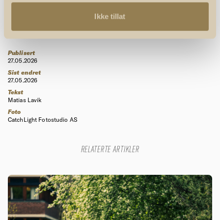
Søgård Lehmann kunne nok en gang løpe Ull/Kisa inn til
Ikke tillat
seier, mens tidligere norgesmester på 200 meter Kenny
Emi Tijani-Ajayi sikret tredjeplassen til arrangørklubben.
Publisert
27.05.2026
Sist endret
27.05.2026
Tekst
Matias Lavik
Foto
CatchLight Fotostudio AS
RELATERTE ARTIKLER