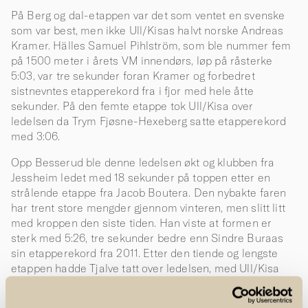
På Berg og dal-etappen var det som ventet en svenske
som var best, men ikke Ull/Kisas halvt norske Andreas
Kramer. Hälles Samuel Pihlström, som ble nummer fem
på 1500 meter i årets VM innendørs, løp på råsterke
5:03, var tre sekunder foran Kramer og forbedret
sistnevntes etapperekord fra i fjor med hele åtte
sekunder. På den femte etappe tok Ull/Kisa over
ledelsen da Trym Fjøsne-Hexeberg satte etapperekord
med 3:06.
Opp Besserud ble denne ledelsen økt og klubben fra
Jessheim ledet med 18 sekunder på toppen etter en
strålende etappe fra Jacob Boutera. Den nybakte faren
har trent store mengder gjennom vinteren, men slitt litt
med kroppen den siste tiden. Han viste at formen er
sterk med 5:26, tre sekunder bedre enn Sindre Buraas
sin etapperekord fra 2011. Etter den tiende og lengste
etappen hadde Tjalve tatt over ledelsen, med Ull/Kisa
rett i rygg.