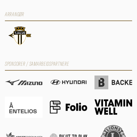
ARRANGØR
SPONSORER / SAMARBEIDSPARTNERE