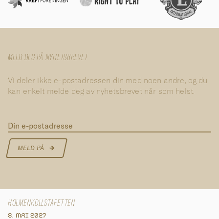
MELD DEG PÅ NYHETSBREVET
Vi deler ikke e-postadressen din med noen andre, og du
kan enkelt melde deg av nyhetsbrevet når som helst.
Din e-postadresse
MELD PÅ
HOLMENKOLLSTAFETTEN
8. MAI 2027