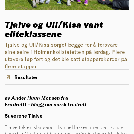
Tjalve og Ull/Kisa vant
eliteklassene
Tjalve og Ull/Kisa sørget begge for å forsvare
sine seire i Holmenkollstafetten på lørdag. Flere
utøvere løp fort og det ble satt etapperekorder på
flere etapper
Resultater
av Ander Huun Monsen fra
Friidrett1 - blogg om norsk friidrett
Suverene Tjalve
Tjalve tok en klar seier i kvinneklassen med den solide
tiden 57:12, minuttet bedre enn fjorårets vinnertid. Tjalve