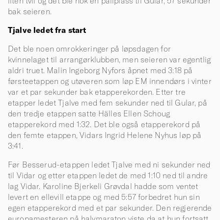
liten tvil og det ble nok en pallplass til Gular, 57 sekunder
bak seieren.
Tjalve ledet fra start
Det ble noen omrokkeringer på løpsdagen for
kvinnelaget til arrangørklubben, men seieren var egentlig
aldri truet. Malin Ingeborg Nyfors åpnet med 3:18 på
førsteetappen og utøveren som løp EM innendørs i vinter
var et par sekunder bak etapperekorden. Etter tre
etapper ledet Tjalve med fem sekunder ned til Gular, på
den tredje etappen satte Hälles Ellen Schoug
etapperekord med 1:32. Det ble også etapperekord på
den femte etappen, Vidars Ingrid Helene Nyhus løp på
3:41.
Før Besserud-etappen ledet Tjalve med ni sekunder ned
til Vidar og etter etappen ledet de med 1:10 ned til andre
lag Vidar. Karoline Bjerkeli Grøvdal hadde som ventet
levert en ellevill etappe og med 5:57 forbedret hun sin
egen etapperekord med et par sekunder. Den regjerende
europamesteren på halvmaraton viste da at hun fortsatt