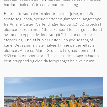
har fart i beina på tross av maratonsatsing.
Etter dette var seieren aldri truet for Tjalve, men Vidar
spiste seg innpå, spesielt etter en glimrende langetappe
fra Amalie Sæten. Sørlendingen løp på 8:21 og forbedret
etapperekorden med åtte sekunder. Hun sørget da for at
avstanden opp til rivalene var på 26 sekunder etter ti
etapper og viste at hun er i rute til en god sesong på
bane. Det samme viste Tjalves kvinne på den ellevte
etappen, Amanda Marie Grefstad Frøynes, som med
4:35 satte etapperekord. Tjalves tre siste løpere hadde
best etappetid og økte da forspranget hele veien inn.