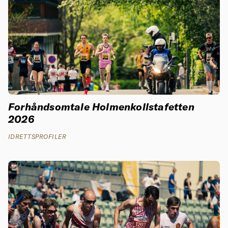
Forhåndsomtale Holmenkollstafetten
2026
IDRETTSPROFILER