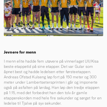
Jevnere for menn
I menn elite hadde fem utøvere på vinnerlaget Ull/Kisa
beste etappetid på sine etapper. Det var Gular som
åpnet best og hadde ledelsen etter førsteetappen.
Andreas Ofstad Kulseng løp fort på 150 meter og 300
meter under Lambertsetersprinten i går og imponerte
også på asfalten på lørdag. Han løp den tredje etappen
på 1:15, med det forbedret han den tolv år gamle
etapperekorden med hele fire sekunder og sørget for en
ledelse til Tjalve på syv sekunder.