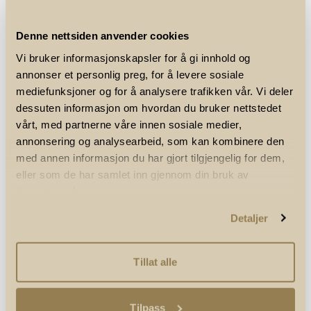
Mikkel Blikstad Thomassen sørget for å øke ledelsen
med sekundet da han løp den ellevte etappen på 3:54 og
tangerte Per Svelas etapperekord. Som nevnt kom
Denne nettsiden anvender cookies
avgjørelsen på den 13. etappen da Andreas Fjeld
Vi bruker informasjonskapsler for å gi innhold og
Halvorsen løp på 2:39, satte etapperekord og sørget for
annonser et personlig preg, for å levere sosiale
åtte sekunders ledelse. Sondre Søgård Lehmann kunne
mediefunksjoner og for å analysere trafikken vår. Vi deler
løpe Ull/Kisa inn til sin tredje seier i stafettens historie
dessuten informasjon om hvordan du bruker nettstedet
og seg selv inn i historiebøkene med 1:11 og tangering av
etapperekorden på den siste etappen.
Resultater.
"
vårt, med partnerne våre innen sosiale medier,
annonsering og analysearbeid, som kan kombinere den
med annen informasjon du har gjort tilgjengelig for dem,
eller som de har samlet inn gjennom din bruk av
tjenestene deres.
Detaljer
Tillat alle
Tilpass