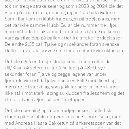
tok sin tredje strake seier og som i 2023 og 2024 ble det
Vidar på andreplass, denne gangen 1:05 bak rivalene.
Som i fjor kom en klubb fra Bergen på tredjeplass, men
det var ikke samme klubb. Gular ble nummer tre i fjor,
men måtte ta til takke med femteplass i år og da kunne
Varegg stige opp på pallen etter tre strake fjerdeplasser.
De endte 2:08 bak Tjalve og ni sekunder foran svenske
Hälle. Tjalve tok forøvrig sin niende seier i kvinneklassen.
Det ble også en tredje strake seier i menn elite, da
Ull/Kisa tok seieren etter å ha løpt på 48:59, syv
sekunder foran Tjalve og begge lagene var under
fjorårets vinnertid. Tjalve hadde virkelig mobilisert og
mønstret et sterkt lag som gikk for seieren, men kunne
ikke stå i mot sterk løping av klubben fra Jessheim og det
ble for alvor avgjort på den 13. etappen.
Det ble spenning også om tredjeplassen, Hälle fikk
pinnen på den siste etappen sekundet foran Gular, men
med Andreas Haara Bakketun på ankeretappen var det