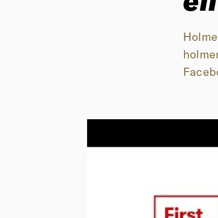
el
Holmen
holmen
Facebo