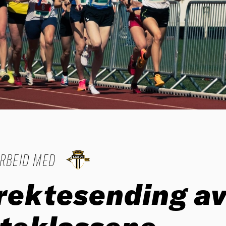
ARBEID MED
rektesending a