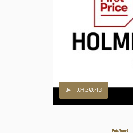
1H30:43
Publisert