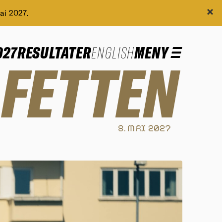
ai 2027.
027
RESULTATER
ENGLISH
MENY
8. MAI 2027