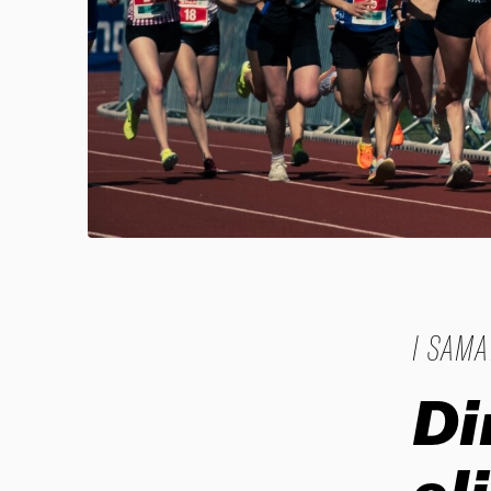
I SAM
Di