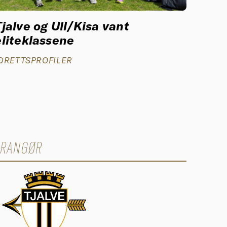
Tjalve og Ull/Kisa vant
eliteklassene
DRETTSPROFILER
RRANGØR