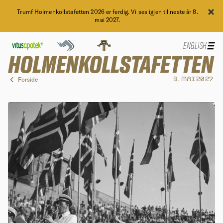
Trumf Holmenkollstafetten 2026 er ferdig. Vi ses igjen til neste år 8.
mai 2027.
ENGLISH
Forside
8. MAI 2027