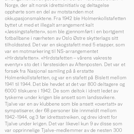
Norge, der alt norsk idrettsinitiativ og deltagelse
opphørte som en del av motstanden mot
okkupasjonsmaktene. Fra 1942 ble Holmenkollstafetten
byttet ut med et illegalt arrangement kalt
«Jøssingstafetten», som ble gjennomført i en bortgjemt
fotballbane i nærheten av Oslo Østre skytterlags sitt
tilholdssted. Det var en skogstafett med 5 etapper, som
var en motmarkering til NS-arrangementet
«Hirdstafetten». «Hirdstafetten – vårens vakreste
eventyr» sto det i førstesiden av Aftenposten. Det var et
forsøk fra Nasjonal samling på å erstatte
Holmenkollstafetten, og var en stafett på Bislett mellom
1941 til 1944. Det ble hevdet at det var 800 deltagere og
6000 tilskuere i 1942. De som deltok i idrett ledet av
tyskerne under krigen ble ansett som landssvikere.
Tjalve var en av klubbene som ble ansett «overtatt» av
sympatisører, der 68 personer ble innmeldt mellom
1942-1944, og 3 før idrettsstreiken, og drev idrett for
Tjalve under krigen. Det var likevel kun 9 av disse som
var opprinnelige Tjalve-medlemmer av de nesten 300