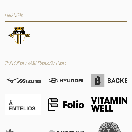
ARRANGØR
SPONSORER / SAMARBEIDSPARTNERE