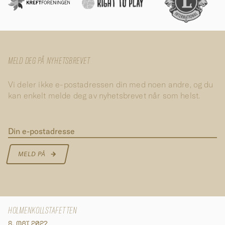
MELD DEG PÅ NYHETSBREVET
Vi deler ikke e-postadressen din med noen andre, og du
kan enkelt melde deg av nyhetsbrevet når som helst.
Din e-postadresse
MELD PÅ
HOLMENKOLLSTAFETTEN
8. MAI 2027