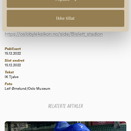
Nordlie, O. (1945).
Tjalvisten nr 3
. Tjalve.
https://tjalve.no/organisasjon-2/tjalvisten/
Ikke tillat
Oslo Byleksikon. (u.å.).
Bislett stadion.
https://oslobyleksikon.no/side/Bislett_stadion
Publisert
15.12.2022
Sist endret
15.12.2022
Tekst
IK Tjalve
Foto
Leif Ørnelund/Oslo Museum
RELATERTE ARTIKLER