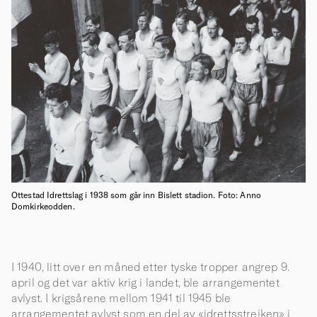
Ottestad Idrettslag i 1938 som går inn Bislett stadion. Foto: Anno
Domkirkeodden.
I 1940, litt over en måned etter tyske tropper angrep 9.
april og det var aktiv krig i landet, ble arrangementet
avlyst. I krigsårene mellom 1941 til 1945 ble
arrangementet avlyst som en del av «idrettsstreiken» i