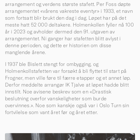
arrangement og verdens største stafett. Per Foss døpte
arrangementet «vårens vakreste eventyr» i 1933, et navn
som fortsatt blir brukt den dag i dag. Løpet har på det
meste hatt 52 000 deltakere. Holmenkollen fyller nå 100
år i 2023 og avholder dermed den 91. utgaven av
arrangementet. Ni ganger har stafetten blitt avlyst i
denne perioden, og dette er historien om disse
manglende årene.
I 1937 ble Bislett stengt for ombygging, og
Holmenkollstafetten var forsøkt å bli flyttet til start på
Frogner, men ville føre til færre etapper og et annet løp.
Derfor meddelte arrangør IK Tjalve at løpet hadde blitt
innstilt. Noe avisene beskrev som en «Drastisk
beslutning overfor vanskeligheter som burde
overvinnes.». Noe som kanskje også var i Oslo Turn sin
fortvilelse som vant året før og året etter.