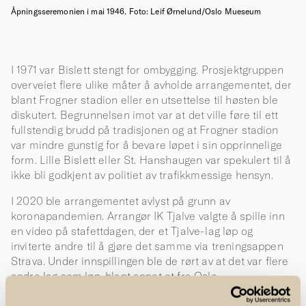
Åpningsseremonien i mai 1946. Foto: Leif Ørnelund/Oslo Mueseum
I 1971 var Bislett stengt for ombygging. Prosjektgruppen
overveiet flere ulike måter å avholde arrangementet, der
blant Frogner stadion eller en utsettelse til høsten ble
diskutert. Begrunnelsen imot var at det ville føre til ett
fullstendig brudd på tradisjonen og at Frogner stadion
var mindre gunstig for å bevare løpet i sin opprinnelige
form. Lille Bislett eller St. Hanshaugen var spekulert til å
ikke bli godkjent av politiet av trafikkmessige hensyn.
I 2020 ble arrangementet avlyst på grunn av
koronapandemien. Arrangør IK Tjalve valgte å spille inn
en video på stafettdagen, der et Tjalve-lag løp og
inviterte andre til å gjøre det samme via treningsappen
Strava. Under innspillingen ble de rørt av at det var flere
andre lag som løp, blant annet et fra Oslo
universitetssykehus og et fra Blindeforbundet. Dette året