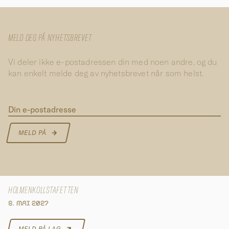
MELD DEG PÅ NYHETSBREVET
Vi deler ikke e-postadressen din med noen andre, og du
kan enkelt melde deg av nyhetsbrevet når som helst.
Din e-postadresse
MELD PÅ
HOLMENKOLLSTAFETTEN
8. MAI 2027
MELD PÅ LAG