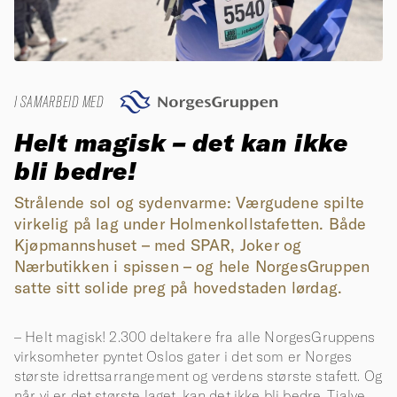
I SAMARBEID MED
Helt magisk – det kan ikke
bli bedre!
Strålende sol og sydenvarme: Værgudene spilte
virkelig på lag under Holmenkollstafetten. Både
Kjøpmannshuset – med SPAR, Joker og
Nærbutikken i spissen – og hele NorgesGruppen
satte sitt solide preg på hovedstaden lørdag.
– Helt magisk! 2.300 deltakere fra alle NorgesGruppens
virksomheter pyntet Oslos gater i det som er Norges
største idrettsarrangement og verdens største stafett. Og
når vi er det største laget, kan det ikke bli bedre. Tjalve