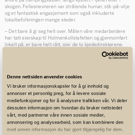
skogen. Fellesnevneren var strålende humør, stå-på-vilje
og et fantastisk engasjement som også inkluderte
lokalbefolkningen mange steder.
– Det bare å gi seg helt over. Måten våre medarbeidere
har tatt eierskap til Holmenkollstafetten og gjennomført
lokalt på, er bare helt rått, sier de to kjededirektørene.
First Price i 2025
NorgesGruppen har siden 2021 vært generalsponsor for
Holmenkollstafetten. Hittil har både ASKO, Kiwi, Meny og
Denne nettsiden anvender cookies
nå altså SPAR, Joker og Nærbutikken blitt profilert
Vi bruker informasjonskapsler for å gi innhold og
gjennom sponsoratet. Nå gis stafettpinnen videre til
annonser et personlig preg, for å levere sosiale
UNIL – NorgesGruppens merkevarehus som er ansvarlig
for produktutvikling, kvalitetssikring, innkjøp, import,
mediefunksjoner og for å analysere trafikken vår. Vi deler
markedsføring og merkevarebygging.
dessuten informasjon om hvordan du bruker nettstedet
vårt, med partnerne våre innen sosiale medier,
Administrerende direktør Odd Ture Wang fikk
annonsering og analysearbeid, som kan kombinere den
stafettpinnen overlevert av Ole Christian Fjeldheim.
med annen informasjon du har gjort tilgjengelig for dem,
Wang avslører at det er First Price som skal profileres i