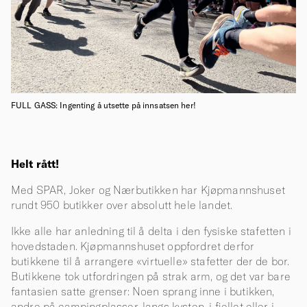
FULL GASS: Ingenting å utsette på innsatsen her!
Helt rått!
Med SPAR, Joker og Nærbutikken har Kjøpmannshuset
rundt 950 butikker over absolutt hele landet.
Ikke alle har anledning til å delta i den fysiske stafetten i
hovedstaden. Kjøpmannshuset oppfordret derfor
butikkene til å arrangere «virtuelle» stafetter der de bor.
Butikkene tok utfordringen på strak arm, og det var bare
fantasien satte grenser: Noen sprang inne i butikken,
andre på campingplasser, langs kysten, i fjellet eller i