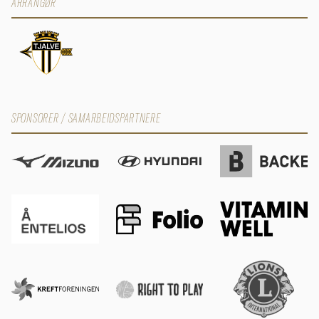
ARRANGØR
SPONSORER / SAMARBEIDSPARTNERE