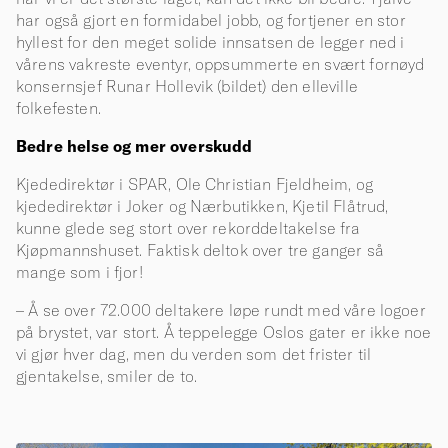
har også gjort en formidabel jobb, og fortjener en stor
hyllest for den meget solide innsatsen de legger ned i
vårens vakreste eventyr, oppsummerte en svært fornøyd
konsernsjef Runar Hollevik (bildet) den elleville
folkefesten.
Bedre helse og mer overskudd
Kjededirektør i SPAR, Ole Christian Fjeldheim, og
kjededirektør i Joker og Nærbutikken, Kjetil Flåtrud,
kunne glede seg stort over rekorddeltakelse fra
Kjøpmannshuset. Faktisk deltok over tre ganger så
mange som i fjor!
– Å se over 72.000 deltakere løpe rundt med våre logoer
på brystet, var stort. Å teppelegge Oslos gater er ikke noe
vi gjør hver dag, men du verden som det frister til
gjentakelse, smiler de to.