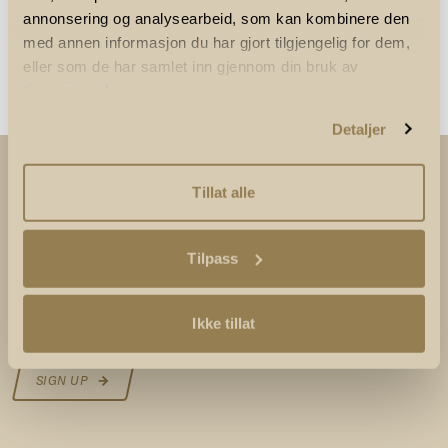
annonsering og analysearbeid, som kan kombinere den
med annen informasjon du har gjort tilgjengelig for dem,
eller som de har samlet inn gjennom din bruk av
tjenestene deres.
Detaljer
SUBSCRIBE TO OUR NEWSLETTER
Tillat alle
We will not share your e-mail address with anyone. You
Tilpass
can unsubscribe from our newsletter at any time.
Ikke tillat
Your e-mail address
SIGN UP