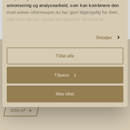
annonsering og analysearbeid, som kan kombinere den
med annen informasjon du har gjort tilgjengelig for dem,
eller som de har samlet inn gjennom din bruk av
tjenestene deres.
Detaljer
SUBSCRIBE TO OUR NEWSLETTER
Tillat alle
We will not share your e-mail address with anyone. You
Tilpass
can unsubscribe from our newsletter at any time.
Ikke tillat
Your e-mail address
SIGN UP